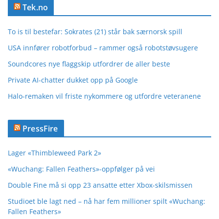
Tek.no
To is til bestefar: Sokrates (21) står bak særnorsk spill
USA innfører robotforbud – rammer også robotstøvsugere
Soundcores nye flaggskip utfordrer de aller beste
Private AI-chatter dukket opp på Google
Halo-remaken vil friste nykommere og utfordre veteranene
PressFire
Lager «Thimbleweed Park 2»
«Wuchang: Fallen Feathers»-oppfølger på vei
Double Fine må si opp 23 ansatte etter Xbox-skilsmissen
Studioet ble lagt ned – nå har fem millioner spilt «Wuchang:
Fallen Feathers»