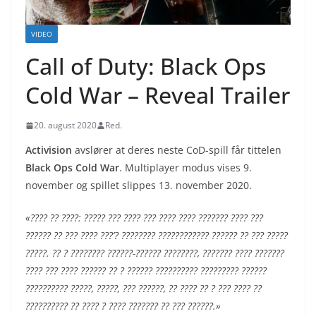
VIDEO
Call of Duty: Black Ops
Cold War – Reveal Trailer
20. august 2020
Red.
Activision
avslører at deres neste CoD-spill får tittelen
Black Ops Cold War
. Multiplayer modus vises 9.
november og spillet slippes 13. november 2020.
«???? ?? ????: ????? ??? ???? ??? ???? ???? ??????? ???? ???
?????? ?? ??? ???? ???’? ???????? ???????????? ?????? ?? ??? ?????
?????. ?? ? ???????? ??????-?????? ????????, ??????? ???? ???????
???? ??? ???? ?????? ?? ? ?????? ?????????? ????????? ??????
?????????? ?????, ?????, ??? ??????, ?? ???? ?? ? ??? ???? ??
?????????? ?? ???? ? ???? ??????? ?? ??? ??????.»