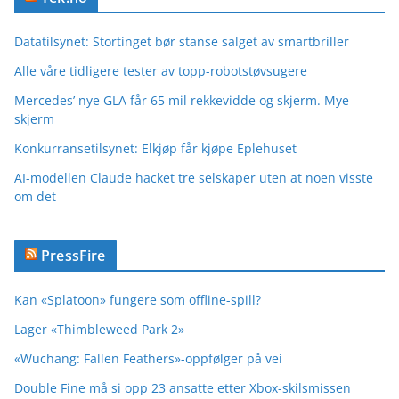
Datatilsynet: Stortinget bør stanse salget av smartbriller
Alle våre tidligere tester av topp-robotstøvsugere
Mercedes’ nye GLA får 65 mil rekkevidde og skjerm. Mye
skjerm
Konkurransetilsynet: Elkjøp får kjøpe Eplehuset
AI-modellen Claude hacket tre selskaper uten at noen visste
om det
PressFire
Kan «Splatoon» fungere som offline-spill?
Lager «Thimbleweed Park 2»
«Wuchang: Fallen Feathers»-oppfølger på vei
Double Fine må si opp 23 ansatte etter Xbox-skilsmissen