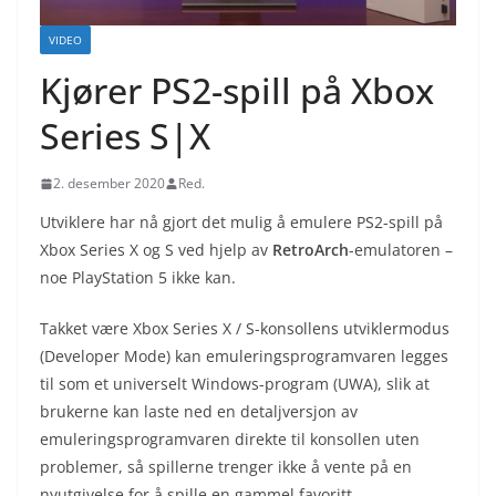
VIDEO
Kjører PS2-spill på Xbox
Series S|X
2. desember 2020
Red.
Utviklere har nå gjort det mulig å emulere PS2-spill på
Xbox Series X og S ved hjelp av
RetroArch
-emulatoren –
noe PlayStation 5 ikke kan.
Takket være Xbox Series X / S-konsollens utviklermodus
(Developer Mode) kan emuleringsprogramvaren legges
til som et universelt Windows-program (UWA), slik at
brukerne kan laste ned en detaljversjon av
emuleringsprogramvaren direkte til konsollen uten
problemer, så spillerne trenger ikke å vente på en
nyutgivelse for å spille en gammel favoritt.