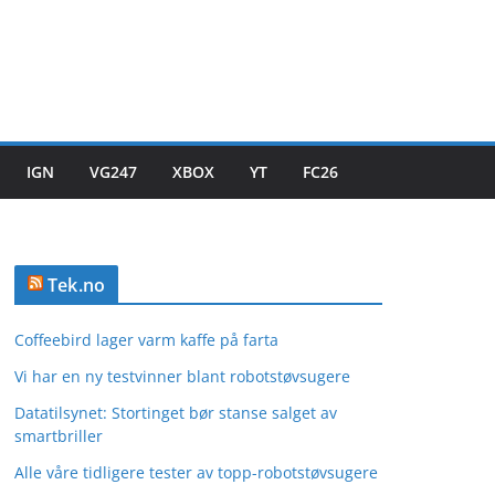
IGN
VG247
XBOX
YT
FC26
Tek.no
Coffeebird lager varm kaffe på farta
Vi har en ny testvinner blant robotstøvsugere
Datatilsynet: Stortinget bør stanse salget av
smartbriller
Alle våre tidligere tester av topp-robotstøvsugere