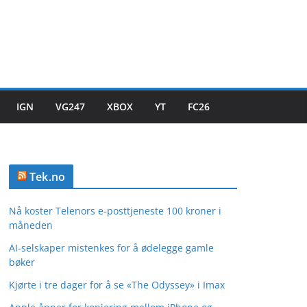
IGN
VG247
XBOX
YT
FC26
Tek.no
Nå koster Telenors e-posttjeneste 100 kroner i
måneden
AI-selskaper mistenkes for å ødelegge gamle
bøker
Kjørte i tre dager for å se «The Odyssey» i Imax