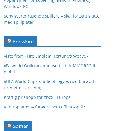
Apple åpner for kopiering mellom iPhone og
Windows-PC
Sony svarer rasende spillere – skal fortsatt slutte
med spillplater
PressFire
Viste fram «Fire Emblem: Fortune's Weave»
«Palworld Online» annonsert – blir MMORPG til
mobil
«FIFA World Cup»-studioet legges ned bare åtte
uker etter lansering
Kraftig prishopp for Xbox i Europa
Kan «Splatoon» fungere som offline-spill?
Gamer