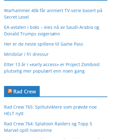
Warhammer 40k får animert TV-serie basert på
Secret Level
EA-avtalen i boks – eies nå av Saudi-Arabia og
Donald Trumps svigersønn
Her er de neste spillene til Game Pass
Minibilar i fri dressur
Etter 13 år i «early access» er Project Zomboid
plutselig mer populært enn noen gang
Rad Crew
Rad Crew 765: Spillutviklere som prøvde noe
HELT nytt
Rad Crew 764: Splatoon Raiders og Topp 5
Marvel-spill noensinne