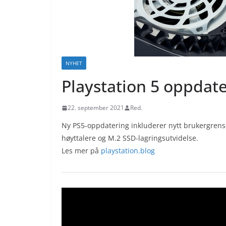
NYHET
Playstation 5 oppdat
22. september 2021
Red.
Ny PS5-oppdatering inkluderer nytt brukergrense
høyttalere og M.2 SSD-lagringsutvidelse.
Les mer på
playstation.blog