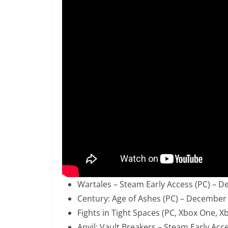
Wartales – Steam Early Access (PC) – 
Century: Age of Ashes (PC) – December
Fights in Tight Spaces (PC, Xbox One, X
Anvil: Vault Breakers – Steam Early A