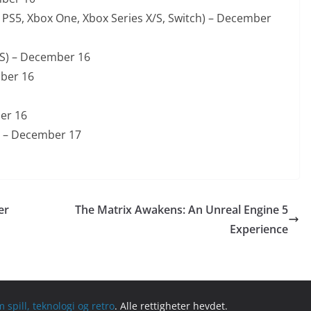
4, PS5, Xbox One, Xbox Series X/S, Switch) – December
/S) – December 16
mber 16
ber 16
h) – December 17
er
The Matrix Awakens: An Unreal Engine 5
Experience
spill, teknologi og retro
. Alle rettigheter hevdet.