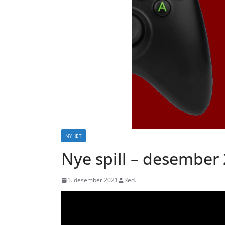
NYHET
Nye spill – desember
1. desember 2021
Red.