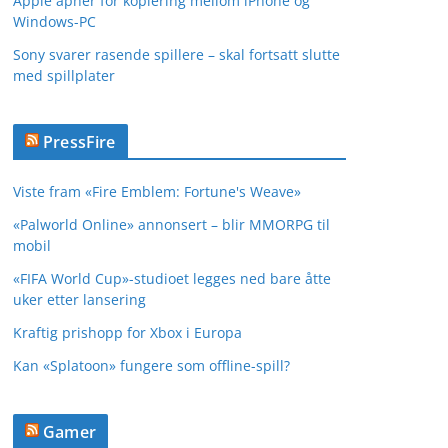
Apple åpner for kopiering mellom iPhone og
Windows-PC
Sony svarer rasende spillere – skal fortsatt slutte
med spillplater
PressFire
Viste fram «Fire Emblem: Fortune's Weave»
«Palworld Online» annonsert – blir MMORPG til
mobil
«FIFA World Cup»-studioet legges ned bare åtte
uker etter lansering
Kraftig prishopp for Xbox i Europa
Kan «Splatoon» fungere som offline-spill?
Gamer