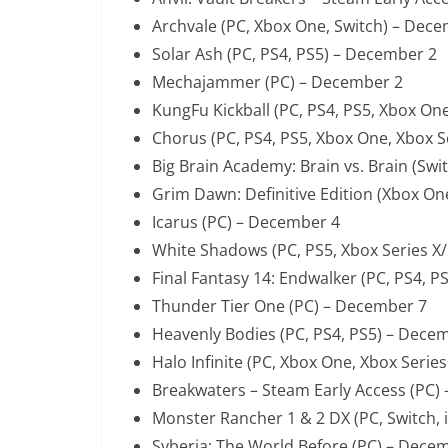
Archvale (PC, Xbox One, Switch) – Dec
Solar Ash (PC, PS4, PS5) – December 2
Mechajammer (PC) – December 2
KungFu Kickball (PC, PS4, PS5, Xbox One
Chorus (PC, PS4, PS5, Xbox One, Xbox S
Big Brain Academy: Brain vs. Brain (Sw
Grim Dawn: Definitive Edition (Xbox On
Icarus (PC) – December 4
White Shadows (PC, PS5, Xbox Series X
Final Fantasy 14: Endwalker (PC, PS4, 
Thunder Tier One (PC) – December 7
Heavenly Bodies (PC, PS4, PS5) – Dece
Halo Infinite (PC, Xbox One, Xbox Serie
Breakwaters – Steam Early Access (PC)
Monster Rancher 1 & 2 DX (PC, Switch,
Syberia: The World Before (PC) – Dece