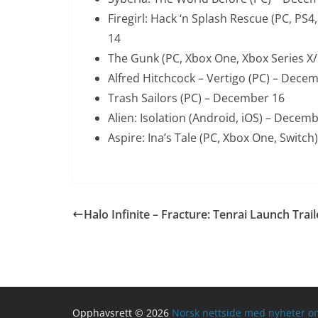
Firegirl: Hack ‘n Splash Rescue (PC, PS
14
The Gunk (PC, Xbox One, Xbox Series X
Alfred Hitchcock – Vertigo (PC) – Dece
Trash Sailors (PC) – December 16
Alien: Isolation (Android, iOS) – Decem
Aspire: Ina’s Tale (PC, Xbox One, Switc
Halo Infinite – Fracture: Tenrai Launch Trail
Opphavsrett © 2026
Norsk nettside med nyheter om 