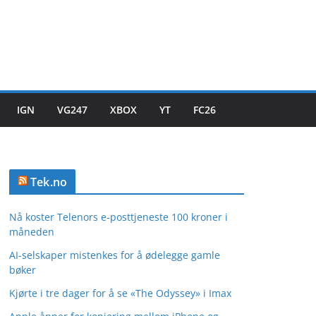
IGN
VG247
XBOX
YT
FC26
Tek.no
Nå koster Telenors e-posttjeneste 100 kroner i
måneden
AI-selskaper mistenkes for å ødelegge gamle
bøker
Kjørte i tre dager for å se «The Odyssey» i Imax