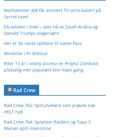
Warhammer 40k får animert TV-serie basert på
Secret Level
EA-avtalen i boks – eies nå av Saudi-Arabia og
Donald Trumps svigersønn
Her er de neste spillene til Game Pass
Minibilar i fri dressur
Etter 13 år i «early access» er Project Zomboid
plutselig mer populært enn noen gang
Rad Crew
Rad Crew 765: Spillutviklere som prøvde noe
HELT nytt
Rad Crew 764: Splatoon Raiders og Topp 5
Marvel-spill noensinne