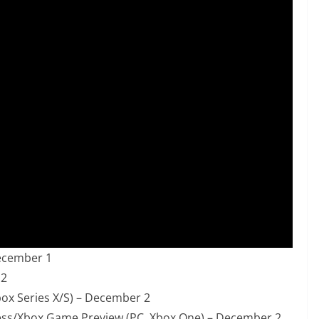
December 1
 2
box Series X/S) – December 2
ccess/Xbox Game Preview (PC, Xbox One) – December 2