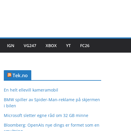
IGN
VG247
XBOX
YT
FC26
Tek.no
En helt ellevill kameramobil
BMW spiller av Spider-Man-reklame på skjermen
i bilen
Microsoft sletter egne råd om 32 GB minne
Bloomberg: OpenAIs nye dings er formet som en