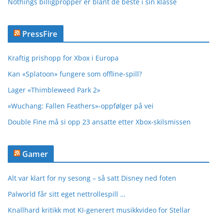
Nothings billigpropper er blant de beste i sin klasse
PressFire
Kraftig prishopp for Xbox i Europa
Kan «Splatoon» fungere som offline-spill?
Lager «Thimbleweed Park 2»
«Wuchang: Fallen Feathers»-oppfølger på vei
Double Fine må si opp 23 ansatte etter Xbox-skilsmissen
Gamer
Alt var klart for ny sesong – så satt Disney ned foten
Palworld får sitt eget nettrollespill …
Knallhard kritikk mot KI-generert musikkvideo for Stellar