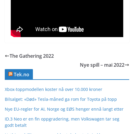
The Gathering 2022
Nye spill – mai 2022
Tek.no
Xbox-toppmodellen koster nå over 10.000 kroner
Bilsalget: «Død» Tesla-måned ga rom for Toyota på topp
Nye EU-regler for AI, Norge og EØS henger ennå langt etter
ID.3 Neo er en fin oppgradering, men Volkswagen tar seg
godt betalt