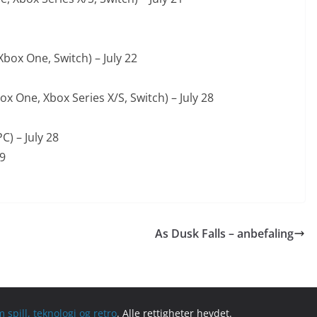
ox One, Switch) – July 22
x One, Xbox Series X/S, Switch) – July 28
) – July 28
29
As Dusk Falls – anbefaling
spill, teknologi og retro
. Alle rettigheter hevdet.