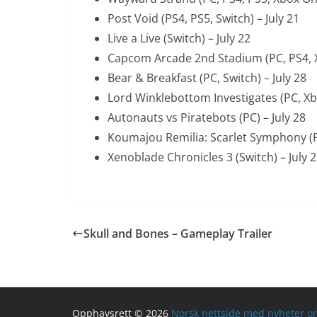
Post Void (PS4, PS5, Switch) – July 21
Live a Live (Switch) – July 22
Capcom Arcade 2nd Stadium (PC, PS4, Xb
Bear & Breakfast (PC, Switch) – July 28
Lord Winklebottom Investigates (PC, Xbo
Autonauts vs Piratebots (PC) – July 28
Koumajou Remilia: Scarlet Symphony (PC
Xenoblade Chronicles 3 (Switch) – July 
Skull and Bones – Gameplay Trailer
Opphavsrett © 2026
Norsk nettside med nyheter om 