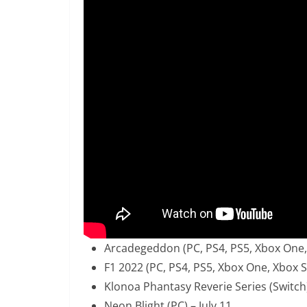
Arcadegeddon (PC, PS4, PS5, Xbox One, X
F1 2022 (PC, PS4, PS5, Xbox One, Xbox Se
Klonoa Phantasy Reverie Series (Switch) 
Neon Blight (PC) – July 11