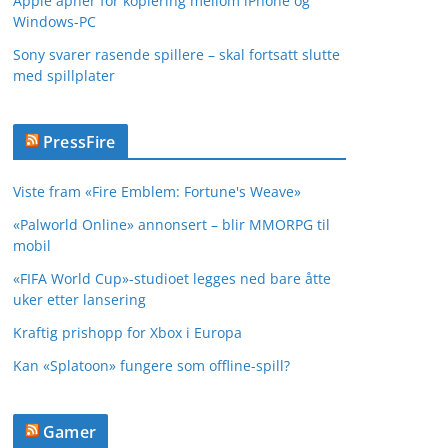
Apple åpner for kopiering mellom iPhone og
Windows-PC
Sony svarer rasende spillere – skal fortsatt slutte
med spillplater
PressFire
Viste fram «Fire Emblem: Fortune's Weave»
«Palworld Online» annonsert – blir MMORPG til
mobil
«FIFA World Cup»-studioet legges ned bare åtte
uker etter lansering
Kraftig prishopp for Xbox i Europa
Kan «Splatoon» fungere som offline-spill?
Gamer