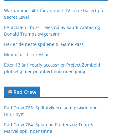
Warhammer 40k får animert TV-serie basert på
Secret Level
EA-avtalen i boks – eies nå av Saudi-Arabia og
Donald Trumps svigersønn
Her er de neste spillene til Game Pass
Minibilar i fri dressur
Etter 13 år i «early access» er Project Zomboid
plutselig mer populært enn noen gang
Rad Crew
Rad Crew 765: Spillutviklere som prøvde noe
HELT nytt
Rad Crew 764: Splatoon Raiders og Topp 5
Marvel-spill noensinne