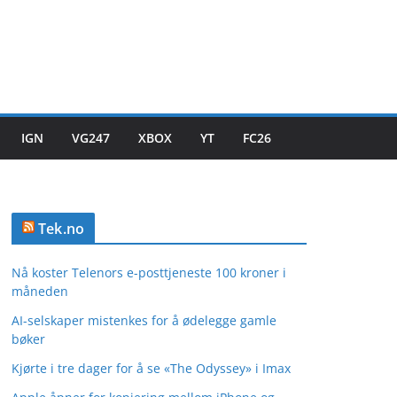
IGN
VG247
XBOX
YT
FC26
Tek.no
Nå koster Telenors e-posttjeneste 100 kroner i
måneden
AI-selskaper mistenkes for å ødelegge gamle
bøker
Kjørte i tre dager for å se «The Odyssey» i Imax