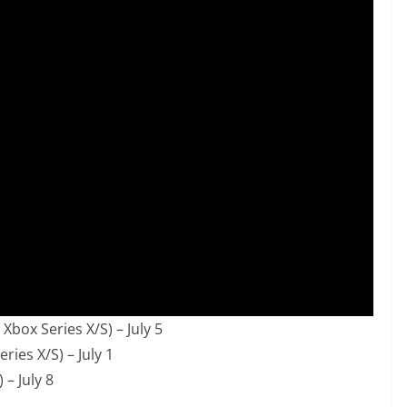
box Series X/S) – July 5
ries X/S) – July 1
– July 8