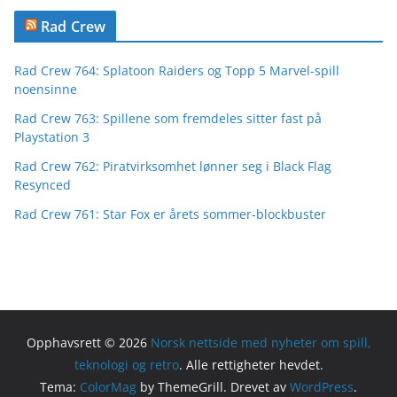
Rad Crew
Rad Crew 764: Splatoon Raiders og Topp 5 Marvel-spill
noensinne
Rad Crew 763: Spillene som fremdeles sitter fast på
Playstation 3
Rad Crew 762: Piratvirksomhet lønner seg i Black Flag
Resynced
Rad Crew 761: Star Fox er årets sommer-blockbuster
Opphavsrett © 2026
Norsk nettside med nyheter om spill,
teknologi og retro
. Alle rettigheter hevdet.
Tema:
ColorMag
by ThemeGrill. Drevet av
WordPress
.