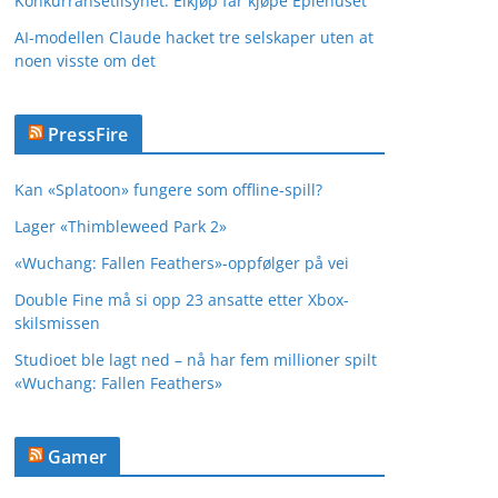
Konkurransetilsynet: Elkjøp får kjøpe Eplehuset
AI-modellen Claude hacket tre selskaper uten at
noen visste om det
PressFire
Kan «Splatoon» fungere som offline-spill?
Lager «Thimbleweed Park 2»
«Wuchang: Fallen Feathers»-oppfølger på vei
Double Fine må si opp 23 ansatte etter Xbox-
skilsmissen
Studioet ble lagt ned – nå har fem millioner spilt
«Wuchang: Fallen Feathers»
Gamer