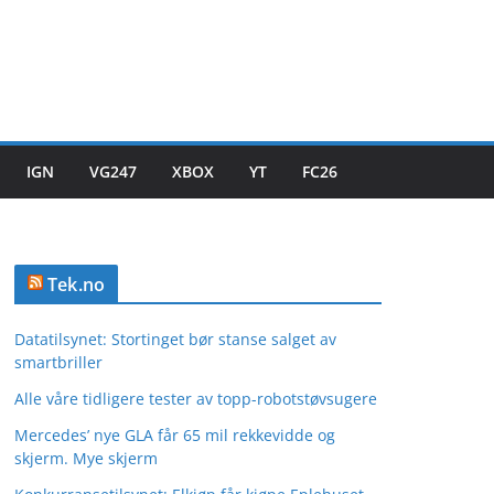
IGN
VG247
XBOX
YT
FC26
Tek.no
Datatilsynet: Stortinget bør stanse salget av
smartbriller
Alle våre tidligere tester av topp-robotstøvsugere
Mercedes’ nye GLA får 65 mil rekkevidde og
skjerm. Mye skjerm