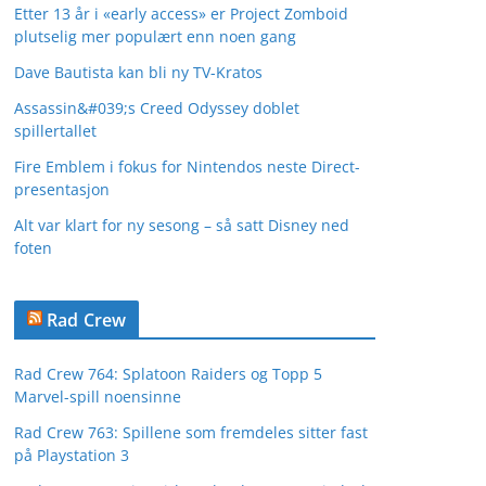
Etter 13 år i «early access» er Project Zomboid
plutselig mer populært enn noen gang
Dave Bautista kan bli ny TV-Kratos
Assassin&#039;s Creed Odyssey doblet
spillertallet
Fire Emblem i fokus for Nintendos neste Direct-
presentasjon
Alt var klart for ny sesong – så satt Disney ned
foten
Rad Crew
Rad Crew 764: Splatoon Raiders og Topp 5
Marvel-spill noensinne
Rad Crew 763: Spillene som fremdeles sitter fast
på Playstation 3