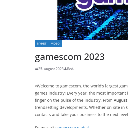
NYHET
VIDEO
gamescom 2023
25. august 2023
Red.
«Welcome to gamescom, the world’s largest gami
games industry! Every year, the most important 
finger on the pulse of the industry. From
August 
trendsetting developments. Whether on-site in 
contacts and take your business to the next level
Se mer på
gamescom.global