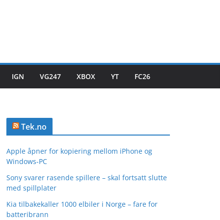
IGN
VG247
XBOX
YT
FC26
Tek.no
Apple åpner for kopiering mellom iPhone og
Windows-PC
Sony svarer rasende spillere – skal fortsatt slutte
med spillplater
Kia tilbakekaller 1000 elbiler i Norge – fare for
batteribrann