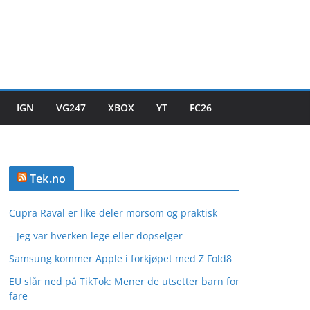
IGN
VG247
XBOX
YT
FC26
Tek.no
Cupra Raval er like deler morsom og praktisk
– Jeg var hverken lege eller dopselger
Samsung kommer Apple i forkjøpet med Z Fold8
EU slår ned på TikTok: Mener de utsetter barn for
fare