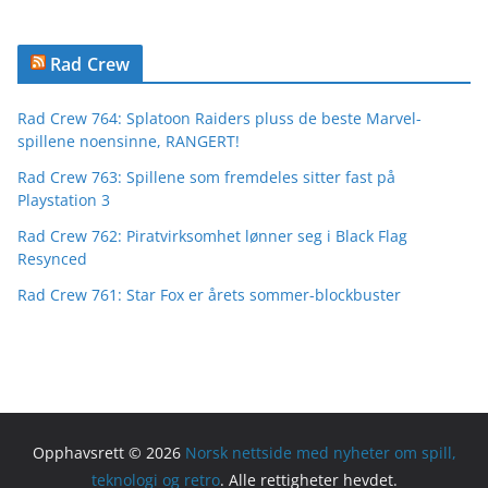
Rad Crew
Rad Crew 764: Splatoon Raiders pluss de beste Marvel-
spillene noensinne, RANGERT!
Rad Crew 763: Spillene som fremdeles sitter fast på
Playstation 3
Rad Crew 762: Piratvirksomhet lønner seg i Black Flag
Resynced
Rad Crew 761: Star Fox er årets sommer-blockbuster
Opphavsrett © 2026
Norsk nettside med nyheter om spill,
teknologi og retro
. Alle rettigheter hevdet.