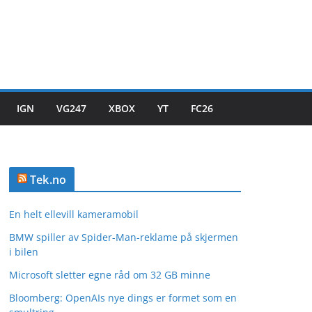
IGN
VG247
XBOX
YT
FC26
Tek.no
En helt ellevill kameramobil
BMW spiller av Spider-Man-reklame på skjermen
i bilen
Microsoft sletter egne råd om 32 GB minne
Bloomberg: OpenAIs nye dings er formet som en