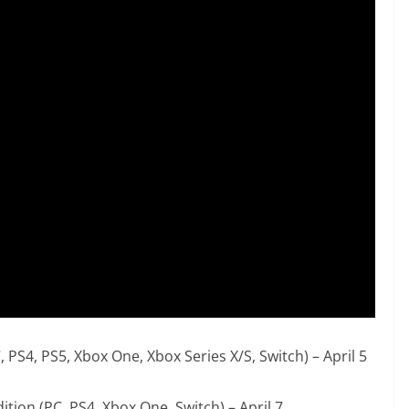
 PS4, PS5, Xbox One, Xbox Series X/S, Switch) – April 5
ion (PC, PS4, Xbox One, Switch) – April 7