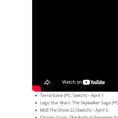
Terrorbane (PC, Switch) – April 1
Lego Star Wars: The Skywalker Saga (PC,
MLB The Show 22 (Switch) – April 5
Chrono Cross: The Radical Dreamers Edit