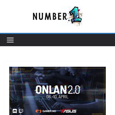
Hopp
til
innholdet