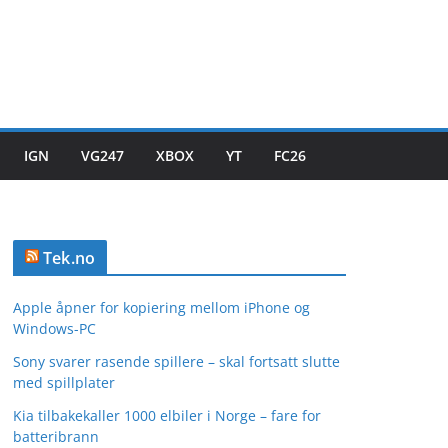
IGN
VG247
XBOX
YT
FC26
Tek.no
Apple åpner for kopiering mellom iPhone og
Windows-PC
Sony svarer rasende spillere – skal fortsatt slutte
med spillplater
Kia tilbakekaller 1000 elbiler i Norge – fare for
batteribrann