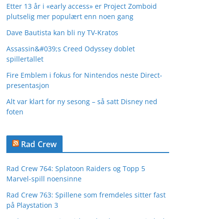
Etter 13 år i «early access» er Project Zomboid
plutselig mer populært enn noen gang
Dave Bautista kan bli ny TV-Kratos
Assassin&#039;s Creed Odyssey doblet
spillertallet
Fire Emblem i fokus for Nintendos neste Direct-
presentasjon
Alt var klart for ny sesong – så satt Disney ned
foten
Rad Crew
Rad Crew 764: Splatoon Raiders og Topp 5
Marvel-spill noensinne
Rad Crew 763: Spillene som fremdeles sitter fast
på Playstation 3