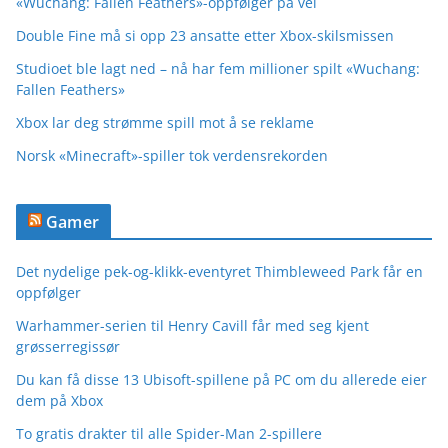
«Wuchang: Fallen Feathers»-oppfølger på vei
Double Fine må si opp 23 ansatte etter Xbox-skilsmissen
Studioet ble lagt ned – nå har fem millioner spilt «Wuchang:
Fallen Feathers»
Xbox lar deg strømme spill mot å se reklame
Norsk «Minecraft»-spiller tok verdensrekorden
Gamer
Det nydelige pek-og-klikk-eventyret Thimbleweed Park får en
oppfølger
Warhammer-serien til Henry Cavill får med seg kjent
grøsserregissør
Du kan få disse 13 Ubisoft-spillene på PC om du allerede eier
dem på Xbox
To gratis drakter til alle Spider-Man 2-spillere